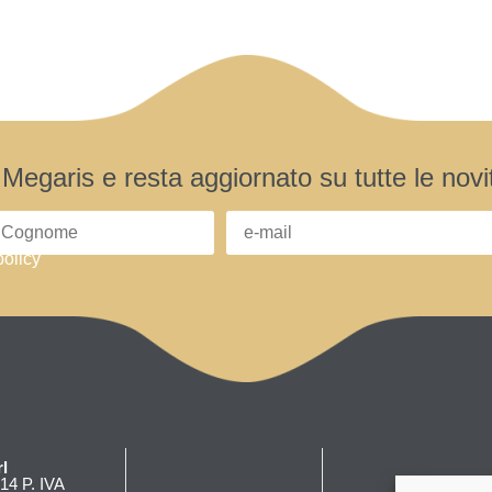
er Megaris e resta aggiornato su tutte le nov
policy
l
14 P. IVA