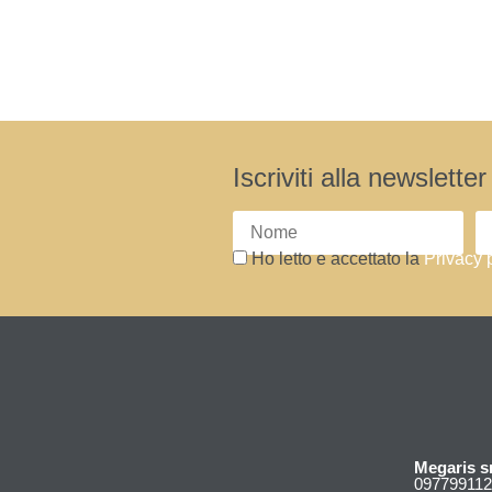
Iscriviti alla newslett
Ho letto e accettato la
Privacy 
Megaris sr
097799112